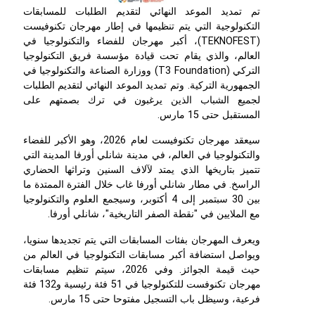
تم تمديد الموعد النهائي لتقديم الطلبات للمسابقات
التكنولوجية التي يتم تنظيمها في إطار مهرجان تكنوفيست
(
TEKNOFEST
)، أكبر مهرجان للفضاء والتكنولوجيا في
العالم، والذي يقام تحت قيادة مؤسسة فريق التكنولوجيا
التركي (
T3 Foundation
) ووزارة الصناعة والتكنولوجيا في
الجمهورية التركية. وتم تمديد الموعد النهائي لتقديم الطلبات
لجميع الشباب الذين يرغبون في ترك بصمتهم على
المستقبل حتى 15 مارس.
سيعقد مهرجان تكنوفيست لعام 2026، وهو الأكبر للفضاء
والتكنولوجيا في العالم، في مدينة شانلي أورفا المدينة التي
تتميز بتاريخها الذي يمتد لآلاف السنين وتراثها الحضاري
الراسخ. في مطار شانلي أورفا غاب خلال الفترة الممتدة ما
بين 30 سبتمبر إلى 4 أكتوبر، وسيجمع العلوم والتكنولوجيا
مع الملايين في "نقطة الصفر التاريخية"، شانلي أورفا.
ويعرف المهرجان بفئات المسابقات التي يتم تجديدها سنويا،
ويواصل استضافة أكبر مسابقات التكنولوجيا في العالم من
حيث قيمة الجوائز. وفي 2026، سيتم تنظيم مسابقات
مهرجان تكنوفست للتكنولوجيا في 51 فئة رئيسية و132 فئة
فرعية، وسيظل باب التسجيل مفتوحا حتى 15 مارس.