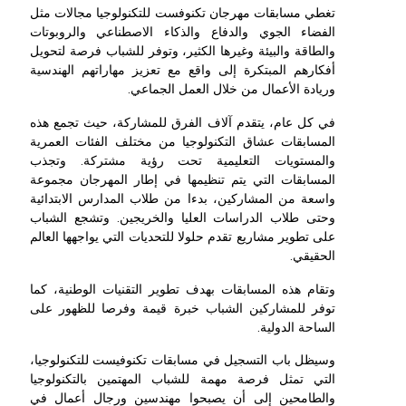
تغطي مسابقات مهرجان تكنوفست للتكنولوجيا مجالات مثل
الفضاء الجوي والدفاع والذكاء الاصطناعي والروبوتات
والطاقة والبيئة وغيرها الكثير، وتوفر للشباب فرصة لتحويل
أفكارهم المبتكرة إلى واقع مع تعزيز مهاراتهم الهندسية
وريادة الأعمال من خلال العمل الجماعي.
في كل عام، يتقدم آلاف الفرق للمشاركة، حيث تجمع هذه
المسابقات عشاق التكنولوجيا من مختلف الفئات العمرية
والمستويات التعليمية تحت رؤية مشتركة. وتجذب
المسابقات التي يتم تنظيمها في إطار المهرجان مجموعة
واسعة من المشاركين، بدءا من طلاب المدارس الابتدائية
وحتى طلاب الدراسات العليا والخريجين. وتشجع الشباب
على تطوير مشاريع تقدم حلولا للتحديات التي يواجهها العالم
الحقيقي.
وتقام هذه المسابقات بهدف تطوير التقنيات الوطنية، كما
توفر للمشاركين الشباب خبرة قيمة وفرصا للظهور على
الساحة الدولية.
وسيظل باب التسجيل في مسابقات تكنوفيست للتكنولوجيا،
التي تمثل فرصة مهمة للشباب المهتمين بالتكنولوجيا
والطامحين إلى أن يصبحوا مهندسين ورجال أعمال في