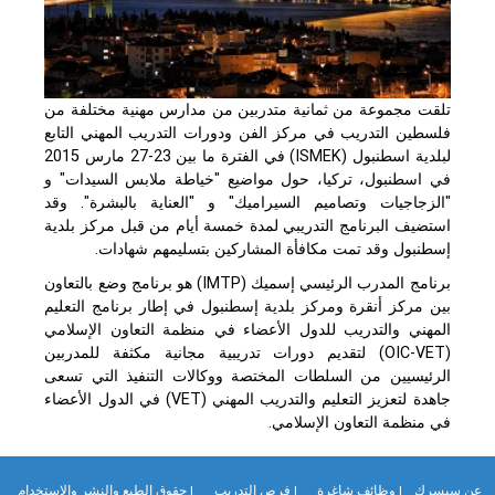
تلقت مجموعة من ثمانية متدربين من مدارس مهنية مختلفة من
فلسطين التدريب في مركز الفن ودورات التدريب المهني التابع
لبلدية اسطنبول (ISMEK) في الفترة ما بين 23-27 مارس 2015
في اسطنبول، تركيا، حول مواضيع "خياطة ملابس السيدات" و
"الزجاجيات وتصاميم السيراميك" و "العناية بالبشرة". وقد
استضيف البرنامج التدريبي لمدة خمسة أيام من قبل مركز بلدية
إسطنبول وقد تمت مكافأة المشاركين بتسليمهم شهادات.
برنامج المدرب الرئيسي إسميك (IMTP) هو برنامج وضع بالتعاون
بين مركز أنقرة ومركز بلدية إسطنبول في إطار برنامج التعليم
المهني والتدريب للدول الأعضاء في منظمة التعاون الإسلامي
(OIC-VET) لتقديم دورات تدريبية مجانية مكثفة للمدربين
الرئيسيين من السلطات المختصة ووكالات التنفيذ التي تسعى
جاهدة لتعزيز التعليم والتدريب المهني (VET) في الدول الأعضاء
في منظمة التعاون الإسلامي.
ن سيسرك
| وظائف شاغرة
| فرص التدريب
| حقوق الطبع والنشر والاستخدام