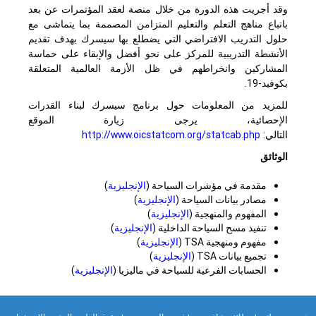
وقد أجريت هذه الدورة من خلال منصة لعقد المؤتمرات عن بعد
باتباع مناهج التعلم والتعليم المتزامن المصممة بما يتماشى مع
حلول التدريب الافتراضي التي يضطلع بها سيسرك بهدف تقديم
الأنشطة التدريبية للمركز على نحو أفضل والإبقاء على حماسة
المشاركين وانخراطهم في ظل الأزمة العالمية المتعلقة
بكوفيد-19.
للمزيد من المعلومات حول برنامج سيسرك لبناء القدرات
الإحصائية، يرجى زيارة الموقع
التالي:
http://www.oicstatcom.org/statcab.php
الوثائق
مقدمة في مؤشرات السياحة (
الإنجليزية
)
مصادر بيانات السياحة (
الإنجليزية
)
المفهوم والمنهجية (
الإنجليزية
)
تنفيذ مسح السياحة الداخلية (
الإنجليزية
)
مفهوم ومنهجية TSA (
الإنجليزية
)
تجميع بيانات TSA (
الإنجليزية
)
الحسابات الفرعية للسياحة في ماليزيا (
الإنجليزية
)