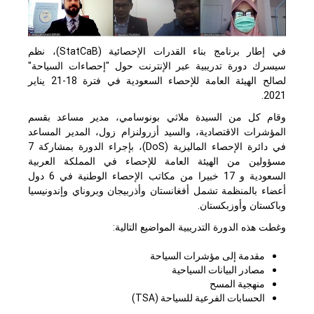
في إطار برنامج بناء القدرات الإحصائية (StatCaB)، نظم
سيسرك دورة تدريبية عبر الإنترنت حول "إحصاءات السياحة"
لصالح الهيئة العامة للإحصاء السعودية في فترة 18-21 يناير
2021.
وقام كل من السيدة ملاثي بونوسامي، مدير مساعد بقسم
المؤشرات الاقتصادية، والسيد أزرولنزام زول، المدير المساعد
في دائرة الإحصاء الماليزية (DoS)، بإجراء الدورة بمشاركة 7
مسؤولين من الهيئة العامة للإحصاء في المملكة العربية
السعودية و 17 خبيرا من مكاتب الإحصاء الوطنية في 6 دول
أعضاء بالمنظمة تشمل أفغانستان وأذربيجان وبروناي وإندونيسيا
وباكستان وأوزبكستان.
وغطت هذه الدورة التدريبية المواضيع التالية:
مقدمة إلى مؤشرات السياحة
مصادر البيانات السياحية
منهجية المسح
الحسابات الفرعية للسياحة (
TSA
)