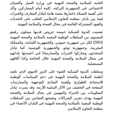
العامة للسلامة والصحة المهنية في وزارة العمل والضمان
الاجتماعي في الجمهورية التركية، كلمة أمام المشاركين وأكد
على أهمية الشبكة باعتبارها منصة هامة لتبادل المعارف والخبرات
فيما بين بلدان منظمة التعاون الإسلامي للتغلب على التحديات
والقيود المشتركة القائمة في مجال الصحة والسلامة المهنية.
تضمنت الندوة الشبكية خمسة عروض قدمها ممثلون رفيعو
المستوى من السلطات الوطنية المعنية بالسلامة والصحة المهنية
(OSH) لكل من جمهورية جيبوتي، والجمهورية اللبنانية، والمملكة
المغربية، وجمهورية توغو، والجمهورية التونسية. كما تبادل
المتحدثون وشاركوا الخبرات والممارساتا لتي اعتمدتها بلدانهم
في مجال السلامة والصحة المهنية خلال الجائحة وكذا آفاقهم
المستقبلية.
وسلطت الندوة الشبكية الضوء على الدور الحيوي الذي تلعبه
أنظمة السلامة والصحة المهنية في دعم السياسات الوطنية
للاستجابة للطوارئ وأهمية المبادئ التوجيهية والممارسات
المنقحة في التخفيف من الآثار السلبية للأزمة. وقد يسرت تبادل
المعلومات بين الخبراء والمهنيين في مجال السلامة والصحة
المهنية بهدف تعزيز الشراكات وتشجيع التضامن بين السلطات
الوطنية المعنية بالسلامة والصحة المهنية في البلدان الأعضاء في
منظمة التعاون الإسلامي.