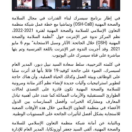
في إطار برنامج سيسرك لبناء القدرات في مجال السلامة
والصحة المهنية (
OSH-CaB
) وتماشيا مع خطة عمل شبكة منظمة
التعاون الإسلامي للسلامة والصحة المهنية لفترة 2021-2022،
نظم المركز ندوة عبر الإنترنت حول "أنظمة السلامة والصحة
المهنية (
OSH
) خلال الجائحة: الآثار وسبل الاستجابة" يوم 6 مايو
2021. وقد أُجريت الندوة عبر الإنترنت باللغة الفرنسية وتم بثها
مباشرة على قناة سيسرك على اليوتيوب.
في كلمته الترحيبية، سلط سعادة السيد نبيل دبور، المدير العام
لسيسرك، الضوء على جائحة كوفيد-19 قائلا بأنها قد أثرت سلبا
على الوظائف وبيئة العمل وكذلك الحياة العملية، وأن هناك حاجة
لتطوير استراتيجيات وآليات جديدة لإنشاء نظم أكثر مثانة ومرونية
للسلامة والصحة المهنية تكون قادرة على التصدي لحالات
الطوارئ المستقبلية والأزمات المماثلة.كما شدد على أهمية تبادل
المعارف ومشاركة الخبرات وأفضل الممارسات بين الدول
الأعضاء في منظمة التعاون الإسلامي خلال هذه الأوقات الصعبة
للاستجابة بشكل أفضل لتأثيرات الجائحة على المستويات الوطنية.
وبالنيابة عن أمانة شبكة منظمة التعاون الإسلامي للسلامة
والصحة المهنية، ألقى السيد جعفر أوزونكايا، المدير العام للإدارة