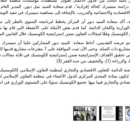
ق بالبند الثالث من جدول الأعمال بعنوان "مساهمات مؤسسات منظمة التعاو
دراسة سيسرك كحالة إفرادية"، قدم سعادة السيد نبيل دبور، المدير الع
الاقتصادية والاجتماعية والتدريب، بالإضافة إلى مساهمة سيسرك في تنفيذ التو
 أكد سعادة السيد دبور أن المركز يخطط لبرنامجه السنوي بالنظر إلى مساه
الوزارية واللجان الدائمة. كما قدم بعض الأمثلة على الأنشطة التي قام به
الكومسيك وفقًا لمجالات التعاون ضمن استراتيجية الكومسيك خلال العامين الم
تم عرضه التقديمي، أحاط سعادة السيد دبور المشاركين علما أن سيسرك يس
 تحقيق الأهداف الإستراتيجية ضمن إستراتيجية الكومسيك في ثلاثة مجالات تعاو
ة الدائمة للتعاون الاقتصادي والتجاري لمنظمة التعاون الإسلامي (الكومسي
ام 1981، لتكون بمثابة المنتدى المركزي للدول الأعضاء في منظمة التعاون الإسلامي 
قتصادي والتجاري فيما بينها. تجتمع الكومسيك سنويًا على المستوى الوزاري في اس