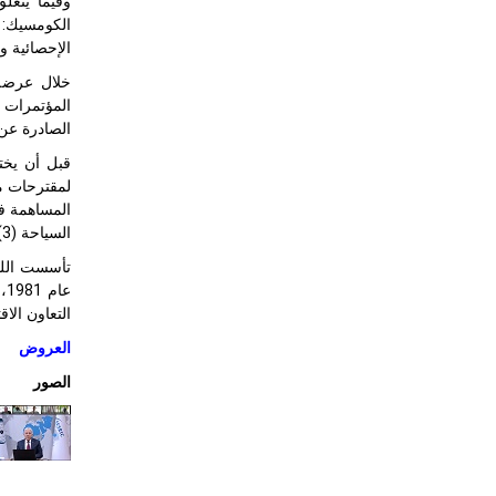
وفيما يتعل
الكومسيك: 
الإحصائية و
خلال عرضه،
المؤتمرات 
الصادرة عن 
قبل أن يخت
المساهمة في
السياحة (3)، والزراعة (1)، والتخفيف من حدة الفقر (3).
تأسست اللجن
ع
التعاون الا
العروض
الصور