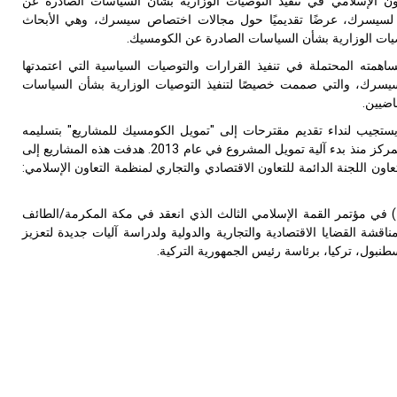
ن الإسلامي في تنفيذ التوصيات الوزارية بشأن السياسات الصادرة عن
ام لسيسرك، عرضًا تقديميًا حول مجالات اختصاص سيسرك، وهي الأبحاث
صيات الوزارية بشأن السياسات الصادرة عن الكومسيك.
مته المحتملة في تنفيذ القرارات والتوصيات السياسية التي اعتمدتها
ا سيسرك، والتي صممت خصيصًا لتنفيذ التوصيات الوزارية بشأن السياسات
اضيين.
تجيب لنداء تقديم مقترحات إلى "تمويل الكومسيك للمشاريع" بتسليمه
لمقترحات مشاريع ذات الصلة، وحتى الآن تمت الموافقة على 7 مقترحات مشاريع قدمها المركز منذ بدء آلية تمويل المشروع في عام 2013. هدفت هذه المشاريع إلى
ن اللجنة الدائمة للتعاون الاقتصادي والتجاري لمنظمة التعاون الإسلامي:
ك) في مؤتمر القمة الإسلامي الثالث الذي انعقد في مكة المكرمة/الطائف
لمناقشة القضايا الاقتصادية والتجارية والدولية ولدراسة آليات جديدة لتعزيز
طنبول، تركيا، برئاسة رئيس الجمهورية التركية.