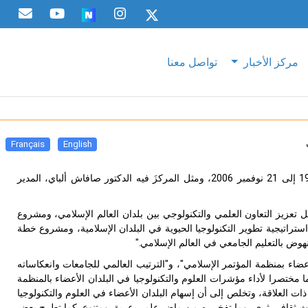
مركز الأخبار
تواصل معنا
Français
English
انعقد المؤتمر الإسلامي الثالث لوزراء التعليم العالي والبحث العلمي بمدينة الكويت من 19 إلى 21 نوفمبر 2006، ومثل المركزَ فيه الدكتور صافاش ألباي، المدير
عزيز التعاون العلمي والتكنولوجي بين بلدان العالم الإسلامي، ومشروع
استراتيجية تطوير التكنولوجيا الحيوية في البلدان الإسلامية، ومشروع خطة
هوض بالتعليم الجامعي في العالم الإسلامي."
عضاء بمنظمة المؤتمر الإسلامي"، و"الترتيب العالمي للجامعات وانعكاساته
 مختصرا لأداء مؤشرات العلوم والتكنولوجيا في البلدان الأعضاء بالمنظمة
 ذات العلاقة، وتخلص إلى أن إسهام البلدان الأعضاء في العلوم والتكنولوجيا
تراث ثقافي ثري، وما تفخر به من ماضٍ علمي عريق ومتنوع. كما تطرح بعض