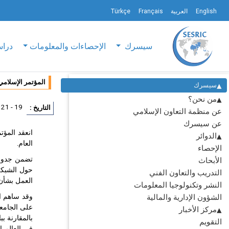
English
العربية
Français
Türkçe
سيسرك
الإحصاءات والمعلومات
دراس
المؤتمر الإسلامي 
سيسرك
من نحن؟
19 - 21 سبتمبر 2006
التاريخ :
عن منظمة التعاون الإسلامي
عن سيسرك
الدوائر
العام.
الإحصاء
تضمن جدول 
الأبحاث
حول الشبكة 
التدريب والتعاون الفني
العمل بشأن 
النشر وتكنولوجيا المعلومات
وقد ساهم ال
الشؤون الإدارية والمالية
على الجامعا
مركز الأخبار
بالمقارنة ب
التقويم
في العالم ا