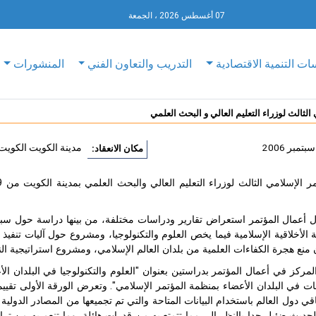
07 أغسطس 2026 ، الجمعة
ات التنمية الاقتصادية
التدريب والتعاون الفني
المنشورات
الثالث لوزراء التعليم العالي و البحث العلمي
مدينة الكويت الكويت
مكان الانعقاد:
أعمال المؤتمر استعراض تقارير ودراسات مختلفة، من بينها دراسة حول سبل ت
الأخلاقية الإسلامية فيما يخص العلوم والتكنولوجيا، ومشروع حول آليات تنفيذ 
منع هجرة الكفاءات العلمية من بلدان العالم الإسلامي، ومشروع استراتيجية الن
مركز في أعمال المؤتمر بدراستين بعنوان "العلوم والتكنولوجيا في البلدان الأ
ت في البلدان الأعضاء بمنظمة المؤتمر الإسلامي". وتعرض الورقة الأولى تقييما
باقي دول العالم باستخدام البيانات المتاحة والتي تم تجميعها من المصادر الدولية
لحديث ضئيل جدا بالنظر إلى مما تتمتع به من قدرات هائلة، وما تنعم به من 