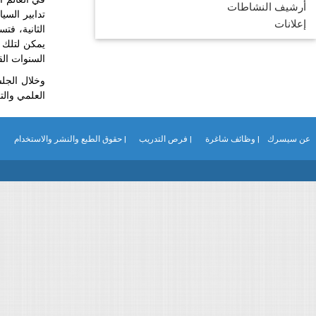
أرشيف النشاطات
تدابير السي
إعلانات
الثانية، ف
يمكن لتلك ا
السنوات الق
وخلال الجلس
العلمي والت
عن سيسرك
| وظائف شاغرة
| فرص التدريب
| حقوق الطبع والنشر والاستخدام
|