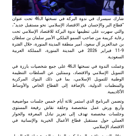
شارك سيسرك في ندوة البركة في نسختها الـ46 تحت عنوان
"قطاع البر والإحسان في الاقتصاد الإسلامي: نحو مستقبل جديد"،
والتي سهرت على تنظيمها ندوة البركة للاقتصاد الإسلامي تحت
رعاية كريمة من صاحب السمو الملكي الأمير سلمان بن سلطان
بن عبدالعزيز آل سعود، أمير منطقة المدينة المنورة، خلال الفترة
9-11 فبراير 2026 في المدينة المنورة، المملكة العربية
السعودية.
وعملت الندوة في نسختها الـ46 على جمع شخصيات بارزة في
التمويل الإسلامي والاقتصاد، وممثلين عن السلطات التنظيمة
الوطنية للتمويل الإسلامي، بما في ذلك البنوك المركزية
والمنظمات الدولية، بالإضافة إلى القطاع الخاص والأوساط
الأكاديمية.
وتضمن البرنامج الذي استمر ثلاثة أيام خمس جلسات مواضيعية
وأربع ورش عمل متخصصة وحلقة نقاش رفيعة المستوى
وجلسات مخصصة تهدف إلى تعزيز تبادل المعرفة والحوار
العملي حول مستقبل قطاع الأعمال الخيرية والإنسانية في
الاقتصاد الإسلامي.
وخلال الندوة، ناقش المشاركون المقاصد الشرعية لقطاع العمل