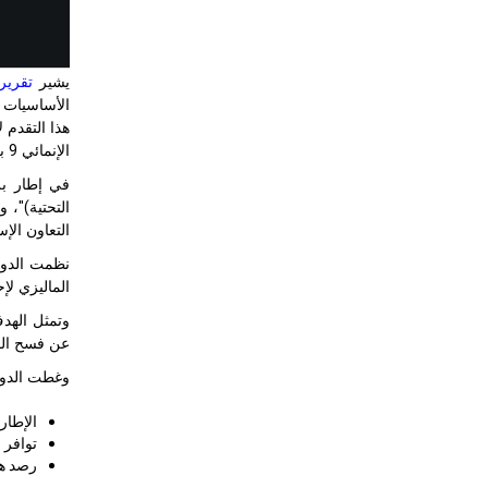
يشير
تقرير سيسرك لعام 2025 حول 
هذا التقدم 
الإنمائي 9 بحلول عام 2030.
في إطار برن
التعاون الإس
نظمت الدورة
الماليزي لإ
عن فسح المج
وغطت الدورة 
الإطار
توافر مؤش
رصد هدف التنمية