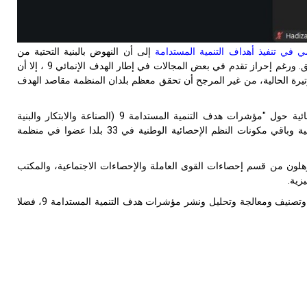
إلى أن النهوض بالبنية التحتية من
الأساسيات لتعزيز مستويات التنمية وسد الفجوة بين مجموعة بلدان المنظمة وباقي المناطق. ورغم إحراز تقدم في بعض المجالات في إطار الهدف الإنمائي 9 ، إلا أن
لوتيرة الحالية، من غير المرجح أن تحقق معظم بلدان المنظمة مقاصد الهدف
)، نظم سيسرك دورة تدريبية إحصائية حول "مؤشرات هدف التنمية المستدامة 9 (الصناعة والابتكار والبنية
التحتية)"، وذلك خلال فترة 9-10 يونيو 2026 لصالح 105 خبراء من مكاتب الإحصاء الوطنية وباقي مكونات النظم الإحصائية الوطنية في 33 بلدا عضوا في منظمة
ؤهلون من قسم إحصاءات القوى العاملة والإحصاءات الاجتماعية، والمكتب
زية.
وتمثل الهدف الرئيسي من الدورة التدريبية في تعزيز القدرات الفنية للمشاركين في جمع وتصنيف ومعالجة وتحليل ونشر مؤشرات هدف التنمية المستدامة 9، فضلا