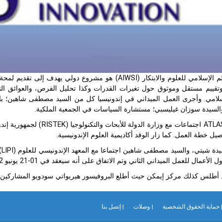
أطلس العالم الإسلامي للعلوم والابتكار (AIWSI) هو مشروع
وتقييم مستقل وموثوق حول تغيرات القدرات وكذا تحليل الفرص، والعوائق ال
والسيدة سوزان غيليسبي؛ مستشارة السياسات في الجمعية الملكية.
وعقد وفد ATLAS اجتماعات م
يل خطة العمل. كما زار الوفد أكاديمية العلوم الإندونيسية.
وع
أعمال للعمل الميداني الثاني وتم الاتفاق على أنه سيعقد في 01-21 يونيو 2012م.
د أطلس كذلك مركز إيمكن حيث أطلع البروفيسور هيريواتي سودويو المشاركين ع
 حماية الحقوق الشخصية
| وصلات
| إتصل بنا