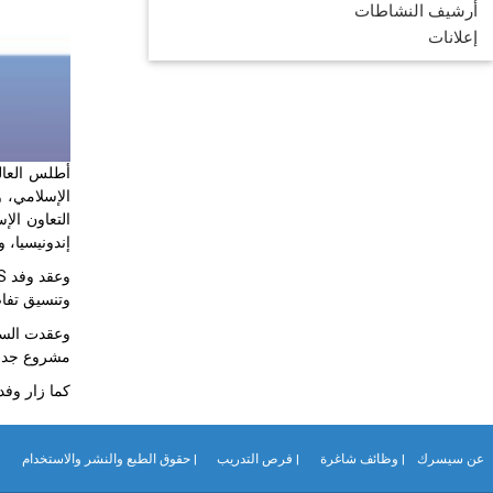
أرشيف النشاطات
إعلانات
الإسلامي، 
إندونيسيا، 
وتنسيق تفاص
مشروع جدول ال
كما زار وف
عن سيسرك
| وظائف شاغرة
| فرص التدريب
| حقوق الطبع والنشر والاستخدام
|