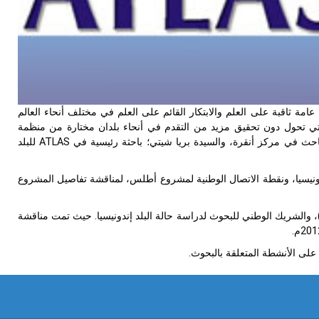
 دولي يهدف إلى تقديم لمحة عامة ثاقبة على العلم والابتكار القائم على العلم في مختلف أنحاء العالم
تي تحول دون تحقيق مزيد من التقدم في أنحاء بلدان مختارة من منظمة
التعاون الإسلامي. وأجرى العمل الميداني في إندونيسيا كل من السيد مصطفى شاهين؛ باحث في مركز أنقرة، والسيدة بريا شيتي؛ باحثة رئيسية في ATLAS للبلد
ع وزارة الدولة للأبحاث والتكنولوجيا (RISTEK) لجمهورية إندونيسيا، ونقطة الاتصال الوطنية لمشروع أطلس، لمناقشة تفاصيل المشروع
قدت السيدة شيتي، والسيد مصطفى شاهين اجتماعا مع المعهد الإندونيسي للعلوم (LIPI)، والشريك الوطني للبحوث لدراسة حالة البلد إندونيسيا. حيث تمت مناقشة
لى الأنشطة المتعلقة بالبحوث.