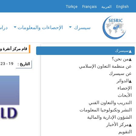
English
العربية
Français
Türkçe
سيسرك
الإحصاءات والمعلومات
دراس
قام مركز أنقرة وا
سيسرك
من نحن؟
19 - 23 مارس 2012
التاريخ :
عن منظمة التعاون الإسلامي
عن سيسرك
الدوائر
الإحصاء
الأبحاث
التدريب والتعاون الفني
النشر وتكنولوجيا المعلومات
الشؤون الإدارية والمالية
مركز الأخبار
التقويم