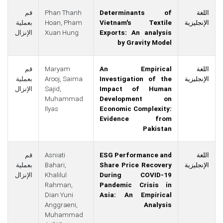
اللغة
Determinants of
Phan Thanh
قم
الإنجليزية
Vietnam's Textile
Pham
Hoan,
بعملية
Exports: An analysis
Xuan Hung
الإنزال
by Gravity Model
اللغة
An Empirical
Maryam
قم
الإنجليزية
Investigation of the
Saima
Arooj,
بعملية
Impact of Human
Sajid,
الإنزال
Muhammad
Development on
Ilyas
Economic Complexity:
Evidence from
Pakistan
اللغة
ESG Performance and
Asniati
قم
الإنجليزية
Share Price Recovery
Bahari,
بعملية
During COVID-19
Khalilul
الإنزال
Rahman,
Pandemic Crisis in
Dian Yuni
Asia: An Empirical
Anggraeni,
Analysis
Muhammad