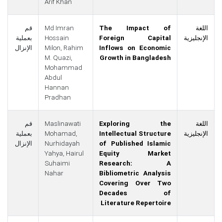
Arif Khan
اللغة
The Impact of
Md Imran
قم
الإنجليزية
Foreign Capital
Hossain
بعملية
Inflows on Economic
Rahim
Milon,
الإنزال
M. Quazi,
Growth in Bangladesh
Mohammad
Abdul
Hannan
Pradhan
اللغة
Exploring the
Maslinawati
قم
الإنجليزية
Intellectual Structure
Mohamad,
بعملية
of Published Islamic
Nurhidayah
الإنزال
Yahya,
Hairul
Equity Market
Suhaimi
Research: A
Nahar
Bibliometric Analysis
Covering Over Two
Decades of
Literature Repertoire