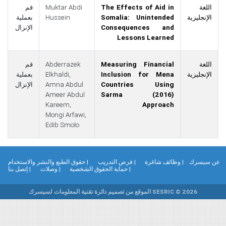
اللغة
The Effects of Aid in
Muktar Abdi
قم
الإنجليزية
Somalia: Unintended
Hussein
بعملية
Consequences and
الإنزال
Lessons Learned
اللغة
Measuring Financial
Abderrazek
قم
الإنجليزية
Inclusion for Mena
Elkhaldi,
بعملية
Countries Using
Amna Abdul
الإنزال
Ameer Abdul
Sarma (2016)
Kareem,
Approach
Mongi Arfawi,
Edib Smolo
ن سيسرك
| وظائف شاغرة
| فرص التدريب
| حقوق الطبع والنشر والاستخدام
| حماية الحقوق الشخصية
| وصلات
| إتصل بنا
SESRIC © 2026 الموقع من تصميم دائرة تقنية المعلومات لسيسرك