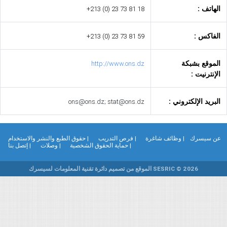
لهاتف :
+213 (0) 23 73 81 18
لفاكس :
+213 (0) 23 73 81 59
لموقع بشبكة
http://www.ons.dz
لإنترنيت :
لبريد الإلكتروني :
ons@ons.dz; stat@ons.dz
ن سيسرك
| وظائف شاغرة
| فرص التدريب
| حقوق الطبع والنشر والاستخدام
| حماية الحقوق الشخصية
| وصلات
| إتصل بنا
SESRIC © 2026 الموقع من تصميم دائرة تقنية المعلومات لسيسرك