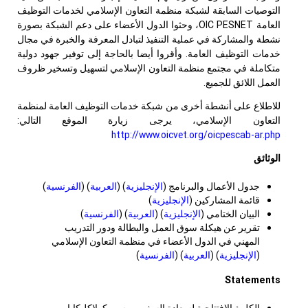
التوصيات السابقة ل
شبكة منظمة التعاون الإسلامي لخدمات التوظيف
العامة
OIC PESNET
، وحثوا الدول الأعضاء على دعم الشبكة بصورة
نشطة والمشاركة في عملية التنفيذ لتبادل المعرفة والخبرة في مجال
خدمات التوظيف العامة. وأقروا أيضا بالحاجة إلى توفير جهود دولية
متكاملة في مجتمع منظمة التعاون الإسلامي لتسهيل وتسخير ظروف
العمل اللائق للجميع.
للاطلاع على أنشطة أخرى من شبكة خدمات التوظيف العامة لمنظمة
التعاون الإسلامي، يرجى زيارة الموقع التالي:
http://www.oicvet.org/oicpescab-ar.php
الوثائق
جدول الأعمال والبرنامج (
الإنجليزية
) (
العربية
) (
الفرنسية
)
قائمة المشاركين (
الإنجليزية
)
البيان الختامي (
الإنجليزية
) (
العربية
) (
الفرنسية
)
تقرير عن هيكلة سوق العمل والبطالة ودور التدريب
المهني في الدول الأعضاء في منظمة التعاون الإسلامي
(
الإنجليزية
) (
العربية
) (
الفرنسية
)
Statements
الكلمة الإفتتاحية لسعادة السفير موسى كولاكليكايا،