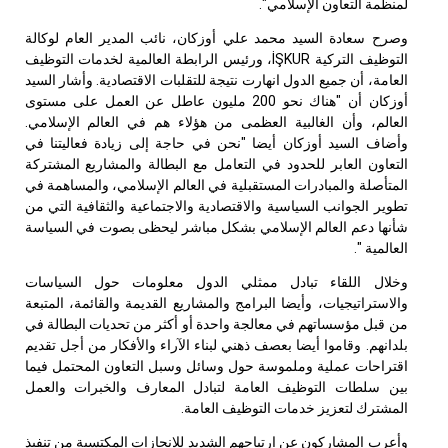
لمنظمة التعاون الإسلامي".
وصرح سعادة السيد محمد علي أوزكان، نائب المدير العام لوكالة
التوظيف التركية
İŞKUR
،
ورئيس الرابطة العالمية لخدمات التوظيف
العامة، أن جميع الدول انهارت نتيجة للتقلبات الاقتصادية. وأشار السيد
أوزكان أن "هناك نحو 200 مليون عاطل عن العمل على مستوى
العالم، وأن الغالبية العظمى من هؤلاء هم في العالم الإسلامي.
وأضاف السيد أوزكان أيضا "نحن في حاجة إلى زيادة فعاليتنا في
التعاون العابر للحدود في التعامل مع البطالة والمشاريع المشتركة
المتأصلة والمبادرات المستقبلية في العالم الإسلامي، والمساهمة في
تطوير الجوانب السياسية والاقتصادية والاجتماعية والثقافية التي من
شأنها دعم العالم الإسلامي بشكل مباشر ليحظى بصوت في السياسة
العالمية ".
وخلال اللقاء تبادل ممثلي الدول معلومات حول السياسات
والاستراتيجيات، وأيضا البرامج والمشاريع القديمة والقائمة، المتبعة
من قبل مؤسساتهم في معالجة واحدة أو أكثر من تحديات البطالة في
بلدانهم. وقاموا أيضا بعصف ذهني لبناء الآراء والأفكار من أجل تقديم
اقتراحات عملية وملموسة حول وسائل وسبل التعاون المحتمل فيما
بين سلطات التوظيف العامة لتبادل المعارف والخبرات والعمل
المشترك لتعزيز خدمات التوظيف العامة.
وأعرب المشاركون عن ارتياحهم الشديد للإنجازات المكتسبة من تنفيذ