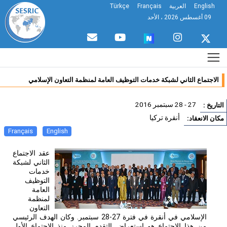
English
العربية
Français
Türkçe
09 أغسطس 2026 ، الأحد
اجتماع الثاني لشبكة خدمات التوظيف العامة لمنظمة التعاون الإسلامي
27 - 28 سبتمبر 2016
ريخ :
أنقرة تركيا
 الانعقاد:
Français
English
عقد الاجتماع
الثاني لشبكة
خدمات
التوظيف
العامة
لمنظمة
التعاون
الإسلامي في أنقرة في فترة 27-28 سبتمبر. وكان الهدف الرئيسي
من هذا الاجتماع هو استعراض التقدم المحرز منذ الاجتماع الأول