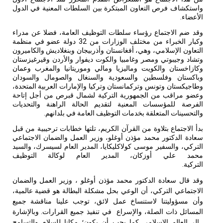
واستكشاف فرص التعاون المبتكرة بين السلطات المعنية في الدول
الأعضاء.
وقد ضم الاجتماع رؤساء سلطات التوظيف العامة، فضلا عن مدراء
وكبار الخبراء من مختلف الوزارات من 32 دولة عضو في منظمة
التعاون الإسلامي، وهي، أفغانستان وأذربيجان وبنغلاديش والكاميرون
وتشاد وجيبوتي ومصر وغامبيا والكوت ديفوار والأردن وقيرغيزستان
وكازاخستان والكويت وماليزيا ومالي وموريتانيا والمغرب وعمان
وباكستان وفلسطين والسعودية والسنغال والصومال والسودان
وطاجيكستان وتونس وتركمانستان وتركيا والإمارات العربية المتحدة،
وعضو مراقب من الجمهورية التركية لشمال قبرص من أجل إتاحة
الفرصة للمؤسسات المعنية لتقديم الحالة الراهنة والتحديات
والتحسينات المتعلقة بخدمات التوظيف العامة في بلدانهم.
بدأ الاجتماع بتلاوة من القرآن الكريم، تلتها خطابات ترحيبية من قبل
سعادة الدكتور محمد مؤذن أوغلو، وزير العمل والضمان الاجتماعي
التركي، والسفير موسى كولاكليكايا، المدير العام لسيسرك، والسيد
محمد علي أوزكان، المدير العام لوكالة التوظيف
التركية.
وقد قال سعادة الدكتور محمد مؤذن أوغلو ، وزير العمل والضمان
الاجتماعي التركي، أن الوعي بحل مشكلة البطالة هو قضية عالمية،
وأن مسؤوليتنا لاستنساخ عمل لائق، توجب علينا مناقشة جميع
المسائل ذات الصلة، والإسراع
في تنفيذ جميع القرارات. وبالإشارة
إلى العالم الإسلامي كما يجب أن يكون؛ مكانا للسلام والتسامح