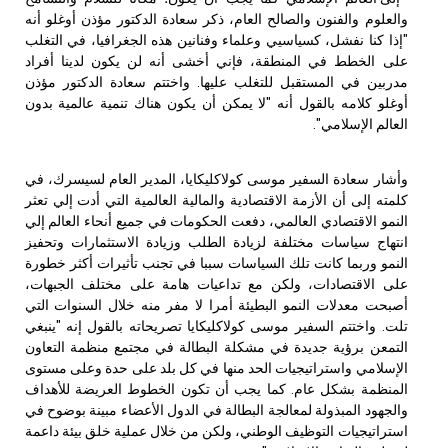
والعلوم والفنون والصالح العام، ذكر سعادة الدكتور مؤذن أوغلو أنه
"إذا كنا نفشل، كسياسيي وعلماء وفنانين هذه الجغرافيا، في التغلب
على الخطط في المنطقة، فإني أخشى أنه لن يكون لدينا أفراد
مدربين في المستقبل للتغلب عليها. واختتم سعادة الدكتور مؤذن
أوغلو كلامه بالقول أنه "لا يمكن أن يكون هناك تنمية عالمية بدون
العالم الإسلامي".
وأشار سعادة السفير موسى كولاكليكايا، المدير العام لسيسرك، في
كلمته إلى أن الأزمة الاقتصادية والمالية العالمية التي أدت إلي تعثر
النمو الاقتصادي العالمي، دفعت الحكومات في جميع أنحاء العالم إلي
انتهاج سياسات مختلفة لزيادة الطلب وزيادة الاستثمارات وتحفيز
النمو وربما كانت تلك السياسات سببا في تجنب تأثيرات أكثر خطورة
على الاقتصادات، ولكن مع تداعيات هامة على مختلف الجبهات،
أصبحت معدلات النمو البطيئة أمرا لا مفر منه خلال السنوات التي
تلت. واختتم السفير موسى كولاكليكايا تصريحاته بالقول إنه "
ينبغي
التمعن برؤية جديدة في مشكلة البطالة في مجتمع منظمة التعاون
الإسلامي واستراتيجيات الحد منها في كل بلد على حدة وعلى مستوى
المنظمة بشكل عام. كما يجب أن تكون الخطوط العريضة للأهداف
والجهود المبذولة لمعالجة البطالة في الدول الأعضاء مبينة بوضوح في
استراتيجيات التوظيف الوطني، ولكن من خلال عملية خلق بيئة داعمة