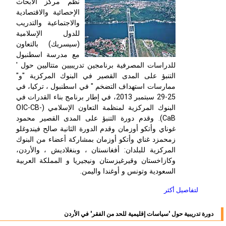
نظم مركز الأبحاث
الإحصائية والاقتصادية
والاجتماعية والتدريب
للدول الإسلامية
(سيسريك) بالتعاون
مع مدرسة اسطنبول
للدراسات المصرفية برنامجين تدريبيين متتاليين حول '
التنبؤ على المدى القصير في البنوك المركزية "و"
ممارسات استهداف التضخم " في اسطنبول ، تركيا، في
25-29 سبتمبر 2013، في إطار برنامج بناء القدرات في
البنوك المركزية لمنظمة التعاون الإسلامي (OIC-CB-
CaB). وقدم دورة التنبؤ على المدى القصير محمود
غوناي وأتكو أوزمان وقدم الدورة الثانية صالح فيندوغلو
زمحمزد غناي وأتكو أوزمان بمشاركة أعضاء من البنوك
المركزية للبلدان: أفغانستان ، وبنغلاديش ، والأردن،
وكازاخستان وقيرغيزستان ونيجيريا و المملكة العربية
السعودية وتونس و أوغندا واليمن.
لتفاصيل أكثر
دورة تدريبية حول 'سياسات إقليمية للحد من الفقر' في الأردن