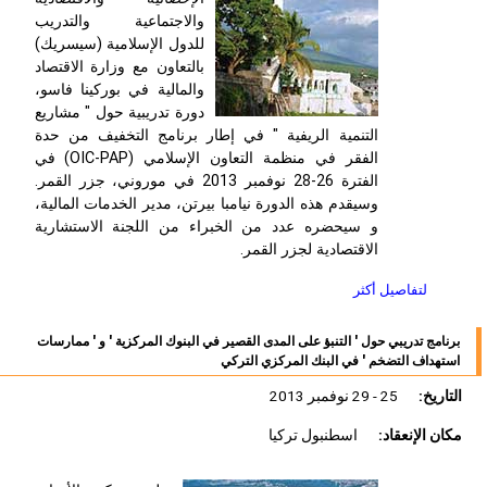
والاجتماعية والتدريب
للدول الإسلامية (سيسريك)
بالتعاون مع وزارة الاقتصاد
والمالية في بوركينا فاسو،
دورة تدريبية حول " مشاريع
التنمية الريفية " في إطار برنامج التخفيف من حدة
الفقر في منظمة التعاون الإسلامي (OIC-PAP) في
الفترة 26-28 نوفمبر 2013 في موروني، جزر القمر.
وسيقدم هذه الدورة نيامبا بيرتن، مدير الخدمات المالية،
و سيحضره عدد من الخبراء من اللجنة الاستشارية
الاقتصادية لجزر القمر.
لتفاصيل أكثر
برنامج تدريبي حول ' التنبؤ على المدى القصير في البنوك المركزية ' و ' ممارسات
استهداف التضخم ' في البنك المركزي التركي
التاريخ:
25 - 29 نوفمبر 2013
مكان الإنعقاد:
اسطنبول تركيا