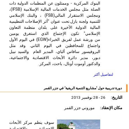
البنوك المركزية - وممثلون عن المنظمات الدولية ذات
الصلة مثل مجلس الخدمات المالية الإسلامية (IFSB)،
ومجلس الاستقرار المالي(FSB) ، والبنك الإسلامي
للتنمية ولجنة بازل.تحت عنوان "أثر الإصلاحات التنظيمية
المالية الدولية الأخيرة على بلدان منظمة التعاون
الإسلامي" تكون الإجتماع الذي استغرق يومين
من ورشة عمل لفريق الخبراء(EGW) في اليوم الأول
واجتماع للمحافظين في اليوم الثاني. وقد مثل
البروفيسور سافاس ألباي، المدير العام والسيد نبيل
دبور، مدير دائرة الأبحاث الاقتصادية والاجتماعية،
والدكتور أوموت أونال، باحث، المركز.
لتفاصيل أكثر
دورة تدريبية حول 'مشاريع التنمية الريفية' في جزر القمر
التاريخ:
26 - 28 نوفمبر 2013
مكان الإنعقاد:
موروني جزر القمر
سوف ينظم مركز الأبحاث
الإحصائية والاقتصادية