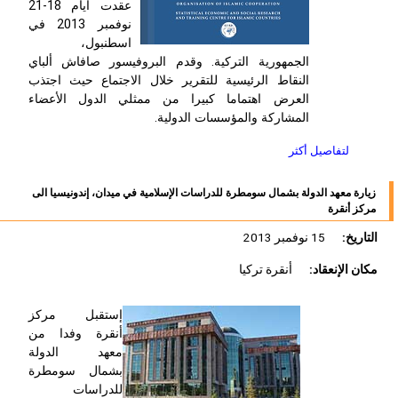
عقدت أيام 18-21
نوفمبر 2013 في
اسطنبول،
الجمهورية التركية. وقدم البروفيسور صافاش ألباي
النقاط الرئيسية للتقرير خلال الاجتماع حيث اجتذب
العرض اهتماما كبيرا من ممثلي الدول الأعضاء
المشاركة والمؤسسات الدولية.
لتفاصيل أكثر
زيارة معهد الدولة بشمال سومطرة للدراسات الإسلامية في ميدان، إندونيسيا الى
مركز أنقرة
التاريخ:
15 نوفمبر 2013
مكان الإنعقاد:
أنقرة تركيا
إستقبل مركز
أنقرة وفدا من
معهد الدولة
بشمال سومطرة
للدراسات