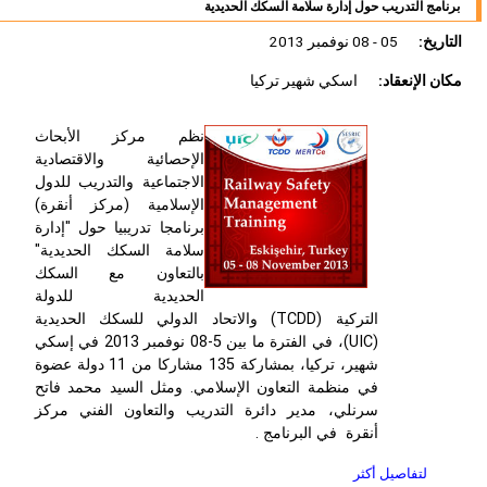
برنامج التدريب حول إدارة سلامة السكك الحديدية
التاريخ:
05 - 08 نوفمبر 2013
مكان الإنعقاد:
اسكي شهير تركيا
نظم مركز الأبحاث
الإحصائية والاقتصادية
الاجتماعية والتدريب للدول
الإسلامية (مركز أنقرة)
برنامجا تدريبيا حول "إدارة
سلامة السكك الحديدية"
بالتعاون مع السكك
الحديدية للدولة
التركية (TCDD) والاتحاد الدولي للسكك الحديدية
(UIC)، في الفترة ما بين 5-08 نوفمبر 2013 في إسكي
شهير، تركيا، بمشاركة 135 مشاركا من 11 دولة عضوة
في منظمة التعاون الإسلامي. ومثل السيد محمد فاتح
سرنلي، مدير دائرة التدريب والتعاون الفني مركز
أنقرة في البرنامج .
لتفاصيل أكثر