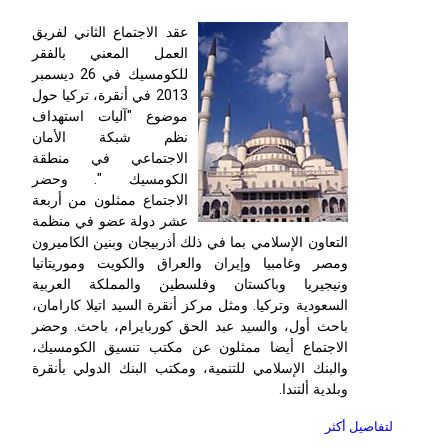
عقد الاجتماع الثاني لفريق
العمل المعني بالفقر
للكومسيك في 26 ديسمبر
2013 في أنقرة، تركيا حول
موضوع "آليات استهداف
نظم شبكة الأمان
الاجتماعي في منطقة
الكومسيك ". وحضر
الاجتماع ممثلون من أربعة
عشر دولة عضو في منظمة
التعاون الإسلامي بما في ذلك أذربيجان وبنين الكاميرون
ومصر وغامبيا وإيران والعراق والكويت وموريتانيا
ونيجيريا وباكستان وفلسطين والمملكة العربية
السعودية وتركيا. ومثل مركز أنقرة السيد اتيلا كارامان،
باحث أول، والسيد عبد الحق كوربايرام، باحث. وحضر
الاجتماع أيضا ممثلون عن مكتب تنسيق الكومسيك،
والبنك الإسلامي للتنمية، ومكتب البنك الدولي بأنقرة
وبلدية ألتندا.
لتفاصيل أكثر