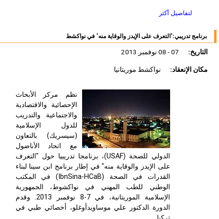
لتفاصيل أكثر
برنامج تدريبي:‘التعرف على الإيدز والوقاية منه‘ في نواكشط
التاريخ:
07 - 08 نوفمبر 2013
مكان الإنعقاد:
نواكشط موريتانيا
نظم مركز الأبحاث
الإحصائية والاقتصادية
والاجتماعية والتدريب
للدول الإسلامية
(سيسريك) بالتعاون
مع اتحاد الأناضول
الدولي للصحة (USAF)، برنامجا تدريبيا حول "التعرف
على الإيدز والوقاية منه" في إطار برنامج ابن سينا لبناء
القدرات في الصحة (IbnSina-HCaB) في المكتب
الوطني للطب المهني في نواكشوط، الجمهورية
الإسلامية الموريتانية، في 7-8 نوفمبر 2013. وقدم
الدورة الدكتور علي موساويدأوغلو، أخصائي طبي في
تركيا.