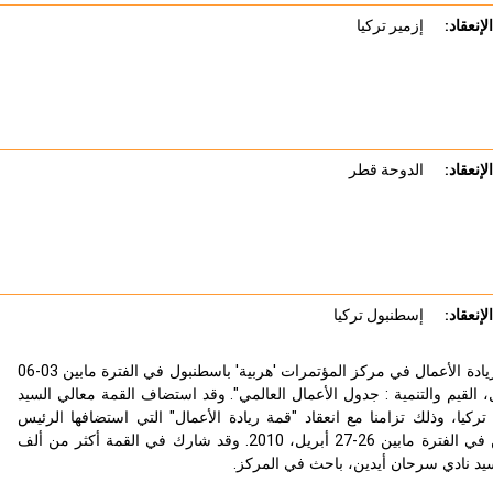
لإنعقاد:
إزمير تركيا
لإنعقاد:
الدوحة قطر
لإنعقاد:
إسطنبول تركيا
انعقد مؤتمر القمة العالمي الثاني لريادة الأعمال في مركز المؤتمرات 'هربية' باسطنبول في الفترة مابين 03-06
 القيم والتنمية : جدول الأعمال العالمي". وقد استضاف القمة معالي السيد
يا، وذلك تزامنا مع انعقاد "قمة ريادة الأعمال" التي استضافها الرئيس
الأميركي باراك اوباما في واشنطن في الفترة مابين 26-27 أبريل، 2010. وقد شارك في القمة أكثر من ألف
لسيد نادي سرحان أيدين، باحث في المركز.