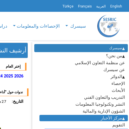
English
العربية
Français
Türkçe
سيسرك
الإحصاءات والمعلومات
دراس
سيسرك
أرشيف النشاط
من نحن؟
عن منظمة التعاون الإسلامي
إختر العام
عن سيسرك
24
2025
2026
الدوائر
الإحصاء
الأبحاث
ندوات حول "أداء
التدريب والتعاون الفني
التاريخ:
27 ديسمبر 2011
النشر وتكنولوجيا المعلومات
الشؤون الإدارية والمالية
مركز الأخبار
التقويم