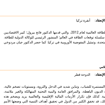
لإنعقاد:
أنقرة تركيا
عقدت وزارة الشؤون الخارجية لتركيا في 21 ديسمبر 2011، ندوة بشأن توقعات الطاقة العالمية لعام 2012، والتي قدمها الدكتور فاتح بيرول؛ كبير الاقتصاديين
لسلة توقعات الطاقة في العالم؛ المنشور الرئيسي للوكالة الدولية للطاقة.
حدة، وتمثيل المفوضية الأوروبية في تركيا. كما حضر الدكتور جيان مردوخي
لامي
لإنعقاد:
الدوحة قطر
لة المستمرة للشباب، وتباين شديد في الدخل والثروة، ومستويات تضخم عالية،
لديون الباهظة، والمرافق العامة والبنية التحتية المتهالكة والغير ملائمة،
ية. كذلك فإن تكرار الأزمات المالية الإقليمية والعالمية يزيد ويضخم هذه
ك، قد تخفق الكثير من الدول في تحقيق أهداف التنمية التي وضعتها الأمم