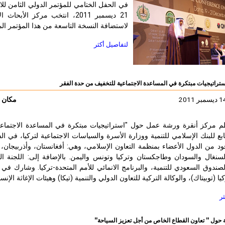
21 ديسمبر 2011، انتخب مركز ا
لاستضافة النسخة التاسعة من هذا المؤتمر الم
لتفاصيل أكثر
راتيجيات مبتكرة في المساعدة الاجتماعية للتخفيف من حدة الفقر
مكان ا
م مركز أنقرة ورشة عمل حول "استراتيجيات مبتكرة في المساعدة الاجتماعية 
ود من الدول الأعضاء بمنظمة التعاون الإسلامي، وهي: أفغانستان، وأذربيجان، 
لسنغال والسودان وطاجكستان وتركيا وتونس واليمن. بالإضافة إلى: اللجنة الد
لصندوق السعودي للتنمية، والبرنامج الانمائي للأمم المتحدة-تركيا. وشارك 
يا (توبيتاك)، والوكالة التركية للتعاون الدولي والتنمية (تيكا) وهيئات الإغاثة الإ
ثر
ة حول '' تعاون القطاع الخاص من أجل تعزيز السياحة''