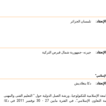
لإنعقاد:
تلمسان الجزائر
لإنعقاد:
جيرنه -جمهورية شمال قبرص التركية
لإسلامي"
لإنعقاد:
دكا بنغلاديش
ة الإسلامية للتكنولوجيا، ورشة العمل الدولية حول " التعليم الفنى والمهنى
والتدريب القائم على الكفاءة للدول الأعضاء بمنظمة التعاون الإسلامي"، في الفترة مابين 27 - 30 نوفمبر 2011 في دكا؛