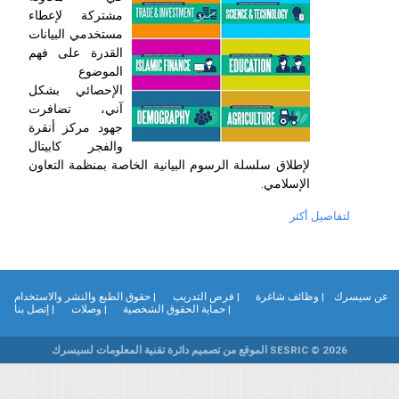
مشتركة لإعطاء
مستخدمي البيانات
القدرة على فهم
الموضوع
الإحصائي بشكل
آني، تضافرت
جهود مركز أنقرة
والفجر كابيتال
لإطلاق سلسلة الرسوم البيانية الخاصة بمنظمة التعاون
الإسلامي.
لتفاصيل أكثر
ن سيسرك
| وظائف شاغرة
| فرص التدريب
| حقوق الطبع والنشر والاستخدام
| حماية الحقوق الشخصية
| وصلات
| إتصل بنا
SESRIC © 2026 الموقع من تصميم دائرة تقنية المعلومات لسيسرك