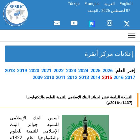
English
العربية
Français
Türkçe
07 أغسطس 2026 ، الجمعة
إعلانات مركز أنقرة
ختر العام:
2018
2019
2020
2021
2022
2023
2024
2025
2026
2009
2010
2011
2012
2013
2014
2015
2016
2017
النسخة الرابعة عشر لجوائز البنك الإسلامي للتنمية للعلوم والتكنولوجيا
(1437ه-2016م)
أسس البنك الإسلامي
للتنمية جوائز البنك
الإسلامي للتنمية للعلوم
والتكنولوجيا عام 1422ه