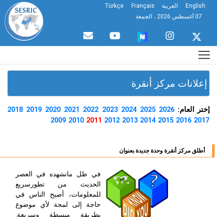
English
العربية
Français
Türkçe
07 أغسطس 2026 ، الجمعة
إعلانات مركز أنقرة
ختر العام:
2018
2019
2020
2021
2022
2023
2024
2025
2026
2009
2010
2011
2012
2013
2014
2015
2016
2017
أطلق مركز أنقرة وحدة جديدة بعنوان
في ظل مانشهده في العصر
الحديث من تطورسريع
للمعلومات، أصبح الناس في
حاجة إلى لمحة لأي موضوع
بطريقة مبسطة وسريعة.