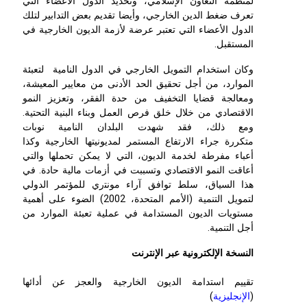
لمنظمة التعاون الإسلامي، وتحديد الدول الأعضاء التي
تعرف ضغط الدين الخارجي، وأيضا تقديم بعض التدابير لتلك
الدول الأعضاء التي تعتبر عرضة لأزمة الديون الخارجية في
المستقبل.
وكان استخدام التمويل الخارجي في الدول النامية لتعبئة
الموارد، من أجل تحقيق الحد الأدنى من معايير المعيشة،
ومعالجة قضايا التخفيف من حدة الفقر، وتعزيز النمو
الاقتصادي من خلال خلق فرص العمل وبناء البنية التحتية.
ومع ذلك، فقد شهدت البلدان النامية نوبات
متكررة جراء الارتفاع المستمر لمديونيتها الخارجية وكذا
أعباء مفرطة لخدمة الديون، التي لا يمكن تحملها والتي
أعاقت النمو الاقتصادي وتسببت في أزمات مالية حادة. في
هذا السياق، سلط ﺗﻮاﻓﻖ آراء ﻣﻮﻧﺘري ﻟﻠﻤﺆتمر الدولي
لتمويل التنمية (الأمم المتحدة، 2002) الضوء على أهمية
مستويات الديون المستدامة في عملية تعبئة الموارد من
أجل التنمية.
النسخة الإلكترونية عبر الإنترنت
تقييم استدامة الديون الخارجية والعجز عن أدائها
(
الإنجليزية
)