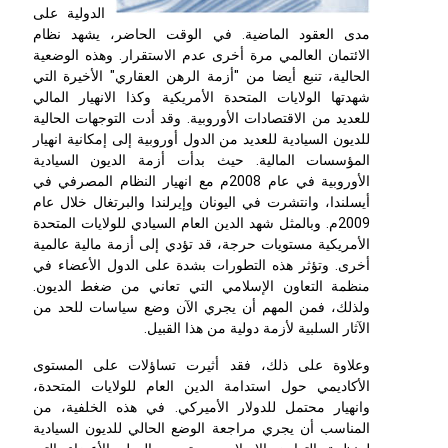
الدولية على
مدى العقود الماضية. في الوقت الحاضر، يشهد نظام
الائتمان العالمي مرة أخرى عدم الاستقرار. وهذه الوضعية
الحالية، تنبع أيضا من "أزمة الرهن العقاري" الأخيرة التي
شهدتها الولايات المتحدة الأمريكية وكذا الانهيار المالي
للعديد من الاقتصادات الأوروبية. وقد أدت التوجهات الحالية
للديون السيادية للعديد من الدول أوروبية إلى إمكانية انهيار
المؤسسات المالية. حيث بدأت أزمة الديون السيادية
الأوروبية في عام 2008م مع انهيار النظام المصرفي في
أيسلندا، وانتشرت في اليونان وإيرلندا والبرتغال خلال عام
2009م. وبالمثل شهد الدين العام السيادي للولايات المتحدة
الأمريكية مستويات حرجة، قد تؤدي إلى أزمة مالية عالمية
أخرى. وتؤثر هذه التطورات بشدة على الدول الأعضاء في
منظمة التعاون الإسلامي التي تعاني من ضغط الديون.
ولذلك، فمن المهم أن يجري الآن وضع سياسات للحد من
الآثار السلبية لأزمة دولية من هذا القبيل.
وعلاوة على ذلك، فقد أثيرت تساؤلات على المستوى
الأكاديمي حول استدامة الدين العام للولايات المتحدة،
وانهيار محتمل للدولار الأميركي. في هذه الخلفية، من
المناسب أن يجري مراجعة الوضع الحالي للديون السيادية