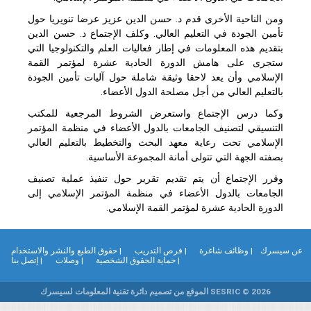
ومن الناحية الأخرى قدم د. حسن الدين عزيز عرضا تنويريا حول
تأمين الجودة في التعليم العالي. وكلف الإجتماع د. حسن الدين
بتقديم هذه المعلومات في إطار فعاليات العلم والتكنولوجيا التي
ستجرى على هامش الدورة الحادية عشرة لمؤتمر القمة
الإسلامي وأن يعد لاحقا وثيقة شاملة حول آليات تأمين الجودة
بالتعليم العالي من أجل مصلحة الدول الأعضاء.
وكما درس الإجتماع واستعرض الشروط المرجعية للمكتب
التنسيقي لتصنيف الجامعات بالدول الأعضاء في منظمة المؤتمر
الإسلامي تحت رعاية معهد البحث والتخطيط بالتعليم العالي
بصفته الجهة التي تتولى أمانة المجموعة الأساسية.
وقرر الإجتماع أن يتم تقديم تقرير حول تنفيذ عملية تصنيف
الجامعات بالدول الأعضاء في منظمة المؤتمر الإسلامي إلى
الدورة الحادية عشرة لمؤتمر القمة الإسلامي.
ن سيسرك
| وظائف شاغرة
| فرص التدريب
| حقوق الطبع والنشر والاستخدام
| حماية الحقوق الشخصية
| وصلات
| إتصل بنا
SESRIC © 2026 الموقع من تصميم دائرة تقنية المعلومات لسيسرك