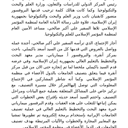
رئيس المركز الدولي للدراسات والتعاون، وزارة العلم والبحث
والتكنولوجيا. وكما كانت هنالك كلمة ترحيب قدمها البروفسور
منصور كابقنيان نائب وزير العلم والبحث والتكنولوجيا بجمهورية
إيران الإسلامية، علاوة على رسالة الأمانة العامة لمنظمة المؤتمر
الإسلامي تلاها السفير علي أكبر صالحي، مساعد الأمين العام
لمنظمة المؤتمر الإسلامي للعلم والتكنولوجيا.
أجاز الإجتماع، الذي ترأسه السفير علي أكبر صالحي، أجندة عمله
وواصل بالعروض التي قدمها كل من السيد أسعد باكيملي، باحث
بمركز أنقرة، والبروفسور أ. ميمارياني، مدير معهد البحث
والتخطيط بالتعليم العالي بجمهورية إيران الإسلامية. وفي عرضه
قدم السيد باكيملي ملخصا لما تم إنجازه حتى الان من قبل مركز
أنقرة فيما يتعلق بتصنيف الجامعات بالدول الأعضاء في منظمة
المؤتمر الإسلامي. وكما أنه شاطر المشاركين في الإجتماع
المعلومات التي توصل إليهاالمركز خلال مسيرة التصنيف، مع
تركيز خاص على المشاكل المتعلقة بعملية جمع البيانات ومراحل
التصنيف. واختتم السيد أسعد حديثه بإقتراح بعض الخطوات التي
يمكن إتباعها للتغلب على هذه العقبات. وقدم البرفسور ميمارياني
خبرة معهد البحث والتخطيط بالتعليم العالي في عملية تصنيف
الجامعات الإيرانية بإستخدام برمجة إلكترونية تم تطويرها تمشيا
مع المعايير المجازة والخطوات والآليات المرتبطة بهدف تصنيف
الجامعات في الدول الأعضاء في منظمة المؤتمر الإسلامي.