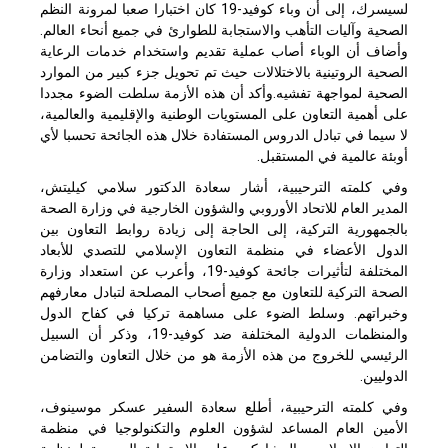
لسيسرك، إلى أن وباء كوفيد-19 كان اختبارا صعبا لمرونة النظم
الصحية وآليات التأهب والاستجابة للطوارئ في جميع أنحاء العالم.
وأضاف أن الوباء أصاب عملية تقديم واستخدام خدمات الرعاية
الصحية الروتينية بالاختلالات حيث تم تحويل جزء كبير من الموارد
الصحية لمواجهة تفشيه.وأكد أن هذه الأزمة سلطت الضوء مجددا
على أهمية التعاون على المستويات الوطنية والإقليمية والعالمية،
لا سيما في تبادل الدروس المستفادة خلال هذه الجائحة تحسبا لأي
أوبئة عالمية في المستقبل.
وفي كلمته الترحيبية، أشار سعادة الدكتور سلامي كيليتش،
المدير العام للاتحاد الأوروبي والشؤون الخارجية في وزارة الصحة
بالجمهورية التركية، إلى الحاجة إلى زيادة روابط التعاون بين
الدول الأعضاء في منظمة التعاون الإسلامي للتصدي للأبعاد
المختلفة لتأثيرات جائحة كوفيد-19، وأعرب عن استعداد وزارة
الصحة التركية للتعاون مع جميع أصحاب المصلحة لتبادل معارفهم
وخبراتهم. وسلط الضوء على مساهمة تركيا في كفاح الدول
والمنظمات الدولية المختلفة ضد كوفيد-19، وذكر أن السبيل
الرئيسي للخروج من هذه الأزمة هو من خلال التعاون والتضامن
الدوليين.
وفي كلمته الترحيبية، أطلع سعادة السفير عسكر موسينوف،
الأمين العام المساعد لشؤون العلوم والتكنولوجيا في منظمة