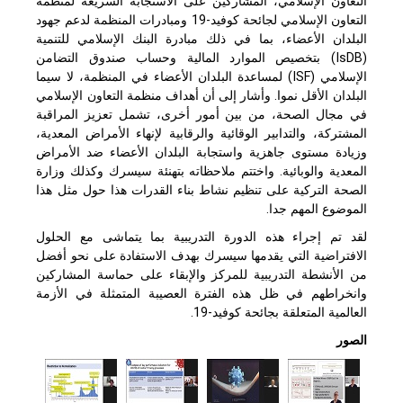
التعاون الإسلامي، المشاركين على الاستجابة السريعة لمنظمة
التعاون الإسلامي لجائحة كوفيد-19 ومبادرات المنظمة لدعم جهود
البلدان الأعضاء، بما في ذلك مبادرة البنك الإسلامي للتنمية
(IsDB) بتخصيص الموارد المالية وحساب صندوق التضامن
الإسلامي (ISF) لمساعدة البلدان الأعضاء في المنظمة، لا سيما
البلدان الأقل نموا. وأشار إلى أن أهداف منظمة التعاون الإسلامي
في مجال الصحة، من بين أمور أخرى، تشمل تعزيز المراقبة
المشتركة، والتدابير الوقائية والرقابية لإنهاء الأمراض المعدية،
وزيادة مستوى جاهزية واستجابة البلدان الأعضاء ضد الأمراض
المعدية والوبائية. واختتم ملاحظاته بتهنئة سيسرك وكذلك وزارة
الصحة التركية على تنظيم نشاط بناء القدرات هذا حول مثل هذا
الموضوع المهم جدا.
لقد تم إجراء هذه الدورة التدريبية بما يتماشى مع الحلول
الافتراضية التي يقدمها سيسرك بهدف الاستفادة على نحو أفضل
من الأنشطة التدريبية للمركز والإبقاء على حماسة المشاركين
وانخراطهم في ظل هذه الفترة العصيبة المتمثلة في الأزمة
العالمية المتعلقة بجائحة كوفيد-19.
الصور