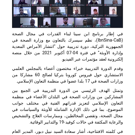
في إطار برنامج ابن سينا لبناء القدرات في مجال الصحة
(IbnSina-CaB)، نظم سيسرك بالتعاون مع وزارة الصحة في
الجمهورية التركية، دورة تدريبية حول "انتشار الأمراض المعدية
وإدارة الأوبئة" في فترة 04-07 أكتوبر 2021 من خلال منصة
إلكترونية لعقد مؤتمرات عبر الفيديو.
وقدم الدورة التدريبية خبراء مختصون أعضاء بالمجلس العلمي
الاستشاري حول فيروس كورونا بتركيا لصالح 60 مشاركا من
وزارات الصحة في 17 بلدا عضوا في منظمة التعاون الإسلامي.
وتمثل الهدف الرئيسي من الدورة التدريبية في الجمع بين
المشاركين من وزارات الصحة في البلدان الأعضاء في منظمة
التعاون الإسلامي لتعزيز قدراتهم الفنية في مختلف جوانب
الموضوع، بما في ذلك الإدارة الشاملة للأوبئة والسياسات في
مجال الصحة، وتقصي المخالطين، وممارسات العلاج والتشخيص
والرعاية المكثفة في حالات كوفيد-19 والتدابير الوقائية.
في كلمته الافتتاحية، أشار سعادة السيد نبيل دبور، المدير العام