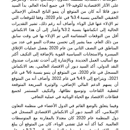
على الآثار الاقتصادية لكوفيد-19 في جميع أنحاء العالم، بدأ السيد
دبور قائلا أنه كان من المتوقع أن ينمو الناتج المحلي الإجمالي
الحقيقي العالمي بنسبة 3.4% في عام 2020، وفقا للتوقعات التي
تم الإدلاء عنها قبل الوباء. وأضاف أنه رغم ذلك، تشير التقديرات
الحالية إلى انكماشها بنسبة 3.2%.وأشار إلى أن هذا الانكماش
أقل من التوقعات المتشائمة التي تم الإدلاء بها في وقت سابق
من ذلك العام، مما يشير إلى تحسن معدلات النمو في عدد من
المناطق في النصف الثاني من عام 2020 بفضل عمليات الإغلاق
الميسرة والاستجابات السياسية القوية بالإضافة إلى التكيف أكثر
مع أساليب العمل الجديدة. وبالإشارة إلى أحدث تقديرات صندوق
النقد الدولي، أكد السيد دبور أن الاقتصاد العالمي، بعد الانكماش
المسجل في عام 2020، من المتوقع أن ينمو بنسبة 6% في عام
2021، ويتراجع إلى 4.9% في عام 2022. وأضاف أنه من المتوقع
أن يسهم الدعم المالي الإضافي، والوتيرة السريعة المتوقعة
لتغطية اللقاحات وتوسيع نطاقها، والتكيف المستمر لجميع
قطاعات الاقتصاد مع الحياة الوبائية في عملية التعافي.
وفيما يتعلق بالوضع القائم في الدول الأعضاء في منظمة التعاون
الإسلامي، أكد السيد دبور أن الانكماش الاقتصادي المسجل في
دول المنظمة عام 2020 كان معتدلا بالمقارنة مع المتوسطات
العالمية. كما أكد أنه قبل تفشي الوباء، كان من المتوقع أن يبلغ