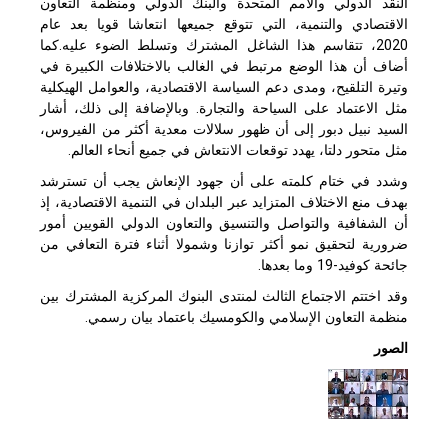
النقد الدولي والأمم المتحدة والبنك الدولي ومنظمة التعاون
الاقتصادي والتنمية، التي تتوقع جميعها انتعاشا قويا بعد عام
2020، تتقاسم هذا الشاغل المشترك وتسلط الضوء عليه.كما
أضاف أن هذا الوضع مرتبط في الغالب بالاختلافات الكبيرة في
وتيرة التلقيح، ومدى دعم السياسة الاقتصادية، والعوامل الهيكلية
مثل الاعتماد على السياحة والتجارة. وبالإضافة إلى ذلك، أشار
السيد نبيل دبور إلى أن ظهور سلالات معدية أكثر من الفيروس،
مثل متحور دلتا، يهدد توقعات الانتعاش في جميع أنحاء العالم.
وشدد في ختام كلمته على أن جهود الإنعاش يجب أن تسترشد
بهدف منع الاختلاف المتزايد عبر البلدان في التنمية الاقتصادية، إذ
أن الشفافية والتواصل والتنسيق والتعاون الدولي القويين أمور
ضرورية لتحقيق نمو أكثر توازنا وشمولا أثناء فترة التعافي من
جائحة كوفيد-19 وما بعدها.
وقد اختتم الاجتماع الثالث لمنتدى البنوك المركزية المشترك بين
منظمة التعاون الإسلامي والكومسيك باعتماد بيان رسمي.
الصور