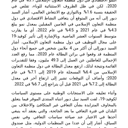
النمو الاقتصادي في دول منظمة التعاون الإسلامي 3.7% في عام
2020، لكن في ظل الظروف الاستثنائية للوباء، تقلص في
الحقيقة بنسبة 1.6%. وبالتوازي مع الانتعاش العالمي، أشار السيد
دبور إلى أنه من المتوقع أن يتعافى النشاط الاقتصادي في دول
منظمة التعاون الإسلامي في العامين المقبلين بمعدل نمو يبلغ
4.3% في عام 2021 و 4.5% في عام 2022، أي ما يقارب
متوسط السنوات العشر الماضية. وبالإشارة إلى تأثير كوفيد-19
على مجال التوظيف في دول منظمة التعاون الإسلامي، أشار
السيد دبورإلى أن أكثر من 4 ملايين شخص في جميع أنحاء دول
المنظمة قد وقعوا في براثن البطالة عام 2020، مما رفع العدد
الإجمالي للعاطلين عن العمل إلى 49.3 مليون، وفقا للتقديرات
القائمة.ونتيجة لذلك، ارتفع معدل البطالة في دول منظمة التعاون
الإسلامي من 6.4% المسجلة عام 2019 إلى 7.1% في عام
2020؛ وأضاف أن التوقعات تشير إلى ارتفاع آخر في معدل
البطالة إلى 7.2% في 2021 قبل أن يتراجع إلى 6.7% في 2022.
وأثناء تعليقه على الاستجابات الوطنية على مستوى السياسات
لكوفيد-19، لفت السيد نبيل دبور انتباه المنتدى الموقر فيما يتعلق
بالمخاوف المتزايدة بشأن التعافي غير المتكافئ والاختلاف بين
البلدان في فترة التعافي ما بعد الجائحة، والتي يعتقد أنه ينبغي
أخذها في الاعتبار عند صياغة سياسات التعافي. وفي نفس
السياق، أشار إلى أن عددا من المنظمات الدولية، مثل صندوق