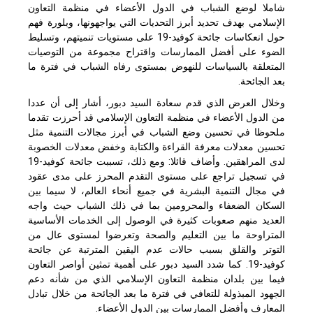
شاملا لوضع الشباب في الدول الأعضاء في منظمة التعاون
الإسلامي بهدف تحديد أبرز التحديات التي يواجهونها، وبلورة فهم
حول انعكاسات جائحة كوفيد-19 على مستويات تنميتهم، وتسليط
الضوء على أفضل الممارسات واقتراح مجموعة من التوصيات
المتعلقة بالسياسات للنهوض بمستوى رفاه الشباب في فترة ما
بعد الجائحة.
وخلال العرض الذي قدم سعادة السيد دبور، أشار إلى أن عددا
من الدول الأعضاء في منظمة التعاون الإسلامي قد أحرزت تقدما
ملحوظا في تحسين وضع الشباب في أبرز مجالات التنمية مثل
تحسين معدلات معرفة القراءة والكتابة وخفض معدلات الخصوبة
لدى المراهقين. وأضاف قائلا: ومع ذلك، تسببت جائحة كوفيد-19
في تسجيل تراجع على مستوى التقدم المحرز على مدى عقود
في مجال التنمية البشرية في جميع أنحاء العالم، لا سيما بين
السكان الضعفاء والمحرومين بما في ذلك الشباب حيث واجه
العديد منهم صعوبات كثيرة في الوصول إلى الخدمات الأساسية
المتراوحة ما بين التعليم والصحة وتعرضوا لمستوى عال من
التوتر والقلق بسبب حالات عدم اليقين المترتبة عن جائحة
كوفيد-19. كما شدد السيد دبور على أهمية تمثين أواصر التعاون
فيما بين بلدان منظمة التعاون الإسلامي الذي من شأنه دعم
الجهود المبذولة للتعافي في فترة ما بعد الجائحة من خلال تبادل
المعارف وأفضل الممارسات بين الدول الأعضاء.