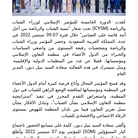
عُقدت الدورة الخامسة للمؤتمر الإسلامي لوزراء الشباب
والرياضة (
ICYSM
) تحت شعار "تنمية الشباب والرياضة من أجل
أمة قائمة على التضامن" خلال فترة 07-09 سبتمبر 2022 في
جدة، المملكة العربية السعودية. وحضر المؤتمر وزراء الشباب
والرياضة وشخصيات رفيعة المستوى من واضعي السياسات
والخبراء من الدول الأعضاء في منظمة التعاون الإسلامي
ومؤسساتها، فضلا عن عدد من المنظمات الدولية والإقليمية.
ومثل سيسرك في هذه الفعالية سعادة السيد نبيل دبور، المدير
العام.
وقد فسح المؤتمر المجال وأتاح فرصة كبيرة أمام الدول الأعضاء
في المنظمة ومؤسساتها لمناقشة الوضع الراهن للشباب في دول
المنظمة، واستعراض التقدم المحرز في تنفيذ "استراتيجية
منظمة التعاون الإسلامي بشأن الشباب"، وتبادل الأفكار بشأن
سبل تعزيز التعاون فيما بين بلدان المنظمة للنهوض بمستوى
الرفاه الاجتماعي والاقتصادي للشباب.
وألقى سعادة السيد نبيل دبور، كلمة على مسامع الحضور باجتماع
كبار المسؤولين (
SOM
) للمؤتمر يوم 07 سبتمبر 2022 وأطلع
المشاركين على أنشطة وبرامج المركز في مجال الشباب في