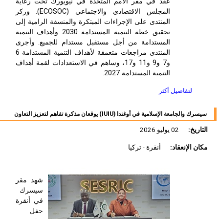
عقد في مقر الأمم المتحدة في نيويورك تحت رعاية
المجلس الاقتصادي والاجتماعي (
ECOSOC
). وركز
المنتدى على الإجراءات المبتكرة والمنسقة الرامية إلى
تحقيق خطة التنمية المستدامة 2030 وأهداف التنمية
المستدامة من أجل مستقبل مستدام للجميع. وأجرى
المنتدى مراجعات متعمقة لأهداف التنمية المستدامة 6
و7 و9 و11 و17، وساهم في الاستعدادات لقمة أهداف
التنمية المستدامة 2027.
لتفاصيل أكثر
سيسرك والجامعة الإسلامية في أوغندا (IUIU) يوقعان مذكرة تفاهم لتعزيز التعاون
التاريخ:
02 يوليو 2026
مكان الإنعقاد:
أنقرة - تركيا
شهد مقر
سيسرك
في أنقرة
حفل