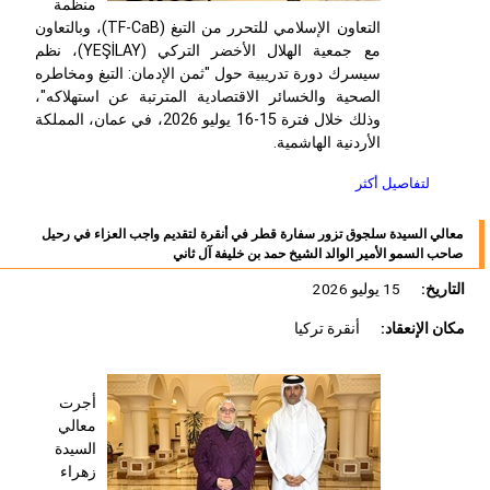
منظمة
التعاون الإسلامي للتحرر من التبغ (
TF-CaB
)، وبالتعاون
مع جمعية الهلال الأخضر التركي (
YEŞİLAY
)، نظم
سيسرك دورة تدريبية حول "ثمن الإدمان: التبغ ومخاطره
الصحية والخسائر الاقتصادية المترتبة عن استهلاكه"،
وذلك خلال فترة 15-16 يوليو 2026، في عمان، المملكة
الأردنية الهاشمية.
لتفاصيل أكثر
معالي السيدة سلجوق تزور سفارة قطر في أنقرة لتقديم واجب العزاء في رحيل
صاحب السمو الأمير الوالد الشيخ حمد بن خليفة آل ثاني
التاريخ:
15 يوليو 2026
مكان الإنعقاد:
أنقرة تركيا
أجرت
معالي
السيدة
زهراء