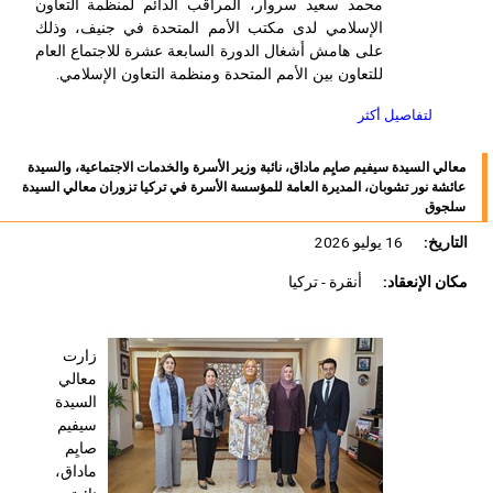
محمد سعيد سروار، المراقب الدائم لمنظمة التعاون
الإسلامي لدى مكتب الأمم المتحدة في جنيف، وذلك
على هامش أشغال الدورة السابعة عشرة للاجتماع العام
للتعاون بين الأمم المتحدة ومنظمة التعاون الإسلامي.
لتفاصيل أكثر
معالي السيدة سيفيم صايِم ماداق، نائبة وزير الأسرة والخدمات الاجتماعية، والسيدة
عائشة نور تشوبان، المديرة العامة للمؤسسة الأسرة في تركيا تزوران معالي السيدة
سلجوق
التاريخ:
16 يوليو 2026
مكان الإنعقاد:
أنقرة - تركيا
زارت
معالي
السيدة
سيفيم
صايِم
ماداق،