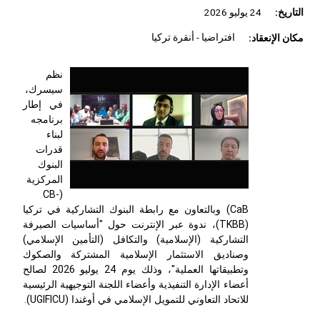
التاريخ:
24 يوليو 2026
مكان الإنعقاد:
افتراضيا - أنقرة تركيا
نظم
سيسرك،
في إطار
برنامجه
لبناء
قدرات
البنوك
المركزية
CB-
(
CaB
) وبالتعاون مع رابطة البنوك التشاركية في تركيا
(
TKBB
)، ندوة عبر الإنترنت حول "أساسيات الصيرفة
التشاركية (الإسلامية) والتكافل (التأمين الإسلامي)
وصناديق الاستثمار الإسلامية المشتركة والصكوك
وتطبيقاتها العملية"، وذلك يوم 24 يوليو 2026 لصالح
أعضاء الإدارة التنفيذية وأعضاء اللجنة التوجيهية الرئيسية
للاتحاد التعاوني للتمويل الإسلامي في أوغندا (
UGIFICU
).