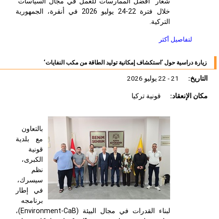
شعار "أفضل الممارسات للعمل في مجال السياسات"
خلال فترة 22-24 يوليو 2026 في أنقرة، الجمهورية
التركية.
لتفاصيل أكثر
زيارة دراسية حول ’استكشاف إمكانية توليد الطاقة من مكب النفايات‘
التاريخ:
21 - 22 يوليو 2026
مكان الإنعقاد:
قونية تركيا
بالتعاون
مع بلدية
قونية
الكبرى،
نظم
سيسرك،
في إطار
برنامجه
لبناء القدرات في مجال البيئة (
Environment-CaB
)،